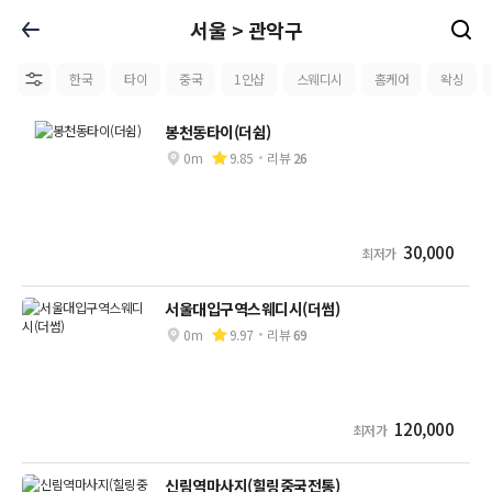
서울 > 관악구
한국
타이
중국
1인샵
스웨디시
홈케어
왁싱
봉천동타이(더쉼)
0m
9.85
리뷰
26
30,000
최저가
서울대입구역스웨디시(더썸)
0m
9.97
리뷰
69
120,000
최저가
신림역마사지(힐링중국전통)