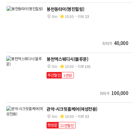
봉천동타이(명진힐링)
0m
10.00
리뷰
23
40,000
최저가
봉천역스웨디시(블루문)
0m
10.00
리뷰
101
주간할인
1만원
100,000
최저가
관악-시크릿홈케어(여성전용)
0m
10.00
리뷰
33
첫방문
11만할인