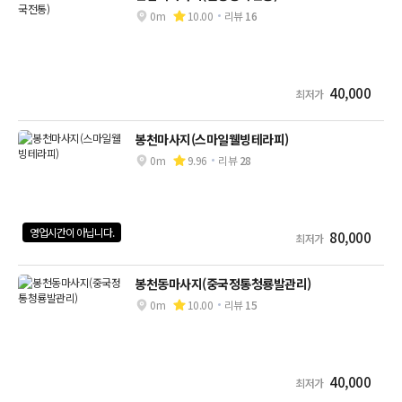
0m
10.00
리뷰
16
40,000
최저가
봉천마사지(스마일웰빙테라피)
0m
9.96
리뷰
28
영업시간이 아닙니다.
80,000
최저가
봉천동마사지(중국정통청룡발관리)
0m
10.00
리뷰
15
40,000
최저가