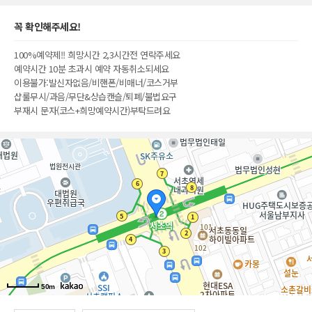
꼭 확인해주세요!
100%예약제!! 희망시간 2,3시간전 연락주세요
예약시간 10분 초과시 예약 자동취소되세요
이용불가:발신자없음/비핸폰/비매너/코스거부
샵룰무시/과음/무단&상습캔슬/퇴폐/불법요구
부재시 문자(코스+희망예약시간)부탁드려요
50m