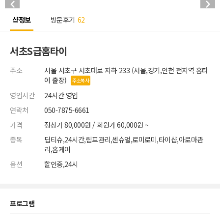
샵정보
방문후기
62
서초S급홈타이
주소
서울 서초구 서초대로 지하 233 (서울,경기,인천 전지역 홈타
이 출장)
주소복사
영업시간
24시간 영업
연락처
050-7875-6661
가격
정상가 80,000원 / 회원가 60,000원 ~
종목
딥티슈,24시간,림프관리,센슈얼,로미로미,타이샵,아로마관
리,홈케어
옵션
할인중,24시
프로그램