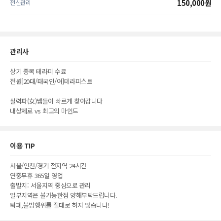
150,000원
전신관리
관리사
상기 종목 테라피 수료
전원[20대/태국인/여]테라피스트
실력파(女)쌤들이 빠르게 찾아갑니다
내상제로 vs 최고의 마인드
이용 TIP
서울/인천/경기 전지역 24시간
연중무휴 365일 영업
출발지: 서울지역 중심으로 관리
일부지역은 불가능한점 양해부탁드립니다.
퇴폐,불법행위를 절대로 하지 않습니다!