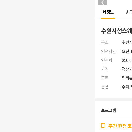
샵정보
방
수원시청스웨
주소
수원시
영업시간
오전 
연락처
050-
가격
정상가 
종목
딥티슈
옵션
주차,
프로그램
주간 한정 