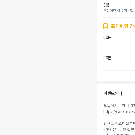
50분
주간에만 이용 가능합
프리미엄 감
60분
90분
이벤트안내
오늘여기 네이버 카
https://cafe.nave
신규오픈 스페셜 이
- 첫방문 1만원 할인