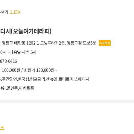
문후기
2,159
디시(오늘여기테라피)
 영통구 매탄동 1262-1 모닝프라자2층, 영통구청 도보5분
주소복사
10시 ~다음날 새벽 5시
7873-6416
160,000원 / 회원가 120,000원 ~
,주간할인,한국샵,림프관리,센슈얼,로미로미,스웨디시
샤워,할인중,이벤트중
코스