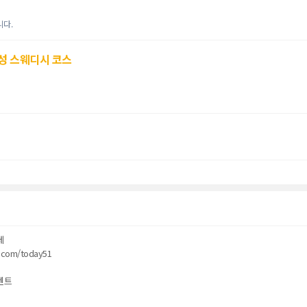
니다.
성 스웨디시 코스
페
r.com/today51
벤트