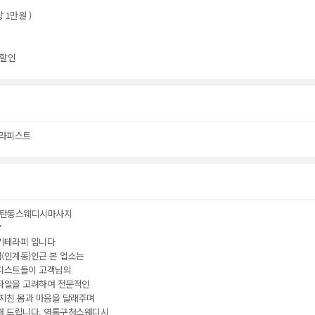
 1만원 )
 할인
테라피스트
탄동스웨디시마사지
샵
기테라피 입니다
(인계동)인근 본 업소는
피스트들이 고객님의
타일을 고려하여 전문적인
 지친 몸과 마음을 달래주며
해 드립니다. 영통구청스웨디시